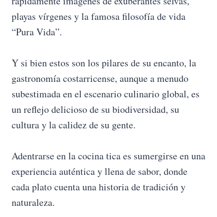
rápidamente imágenes de exuberantes selvas,
A
ok
a
es
pa
playas vírgenes y la famosa filosofía de vida
pp
m
t
rti
“Pura Vida”.
r
Y si bien estos son los pilares de su encanto, la
gastronomía costarricense, aunque a menudo
subestimada en el escenario culinario global, es
un reflejo delicioso de su biodiversidad, su
cultura y la calidez de su gente.
Adentrarse en la cocina tica es sumergirse en una
experiencia auténtica y llena de sabor, donde
cada plato cuenta una historia de tradición y
naturaleza.