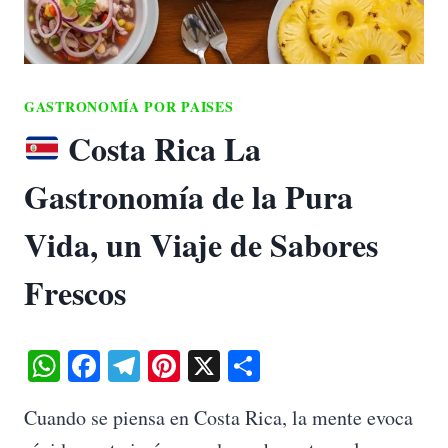
GASTRONOMÍA POR PAISES
Costa Rica La
Gastronomía de la Pura
Vida, un Viaje de Sabores
Frescos
W
Fa
Te
Pi
X
C
ha
ce
le
nt
o
Cuando se piensa en Costa Rica, la mente evoca
ts
bo
gr
er
m