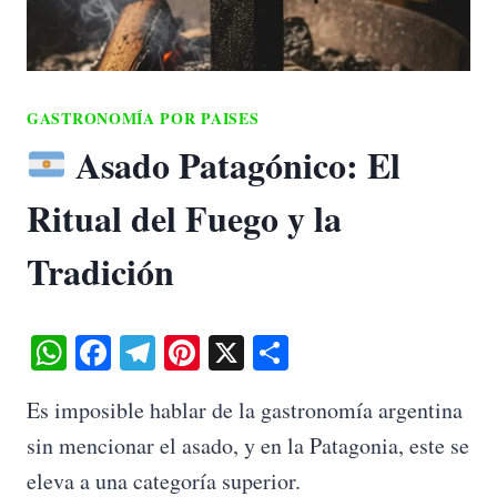
GASTRONOMÍA POR PAISES
Asado Patagónico: El
Ritual del Fuego y la
Tradición
W
Fa
Te
Pi
X
C
ha
ce
le
nt
o
Es imposible hablar de la gastronomía argentina
ts
bo
gr
er
m
sin mencionar el asado, y en la Patagonia, este se
A
ok
a
es
pa
eleva a una categoría superior.
pp
m
t
rti